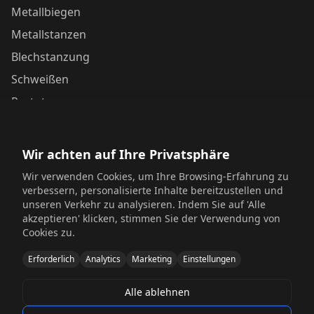
Metallbiegen
Metallstanzen
Blechstanzung
Schweißen
Prototypen
Kontaktieren Sie uns
Wir achten auf Ihre Privatsphäre
Yunhai Industrial Park, Changping Town, Dongguan,
Wir verwenden Cookies, um Ihre Browsing-Erfahrung zu
Guangdong, China
verbessern, personalisierte Inhalte bereitzustellen und
unseren Verkehr zu analysieren. Indem Sie auf 'Alle
+86 198 6518 5054
akzeptieren' klicken, stimmen Sie der Verwendung von
Cookies zu.
sales@sinosheetmetal.com
Erforderlich
Analytics
Marketing
Einstellungen
Mon-Fri: 8AM-6PM CST
Alle ablehnen