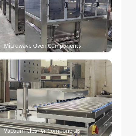
Microwave Oven Components
Vacuum Cleaner Components