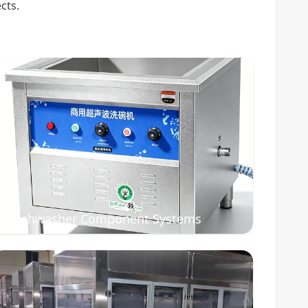
cts.
Dishwasher Component Systems