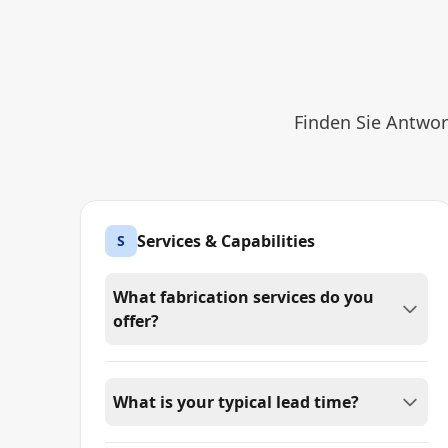
Finden Sie Antwor
Services & Capabilities
S
What fabrication services do you
offer?
What is your typical lead time?