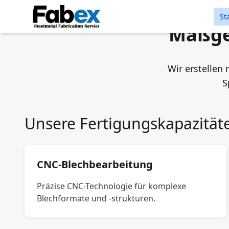
Skip to main content
St
Maßge
Wir erstellen
S
Unsere Fertigungskapazität
CNC-Blechbearbeitung
Präzise CNC-Technologie für komplexe
Blechformate und -strukturen.