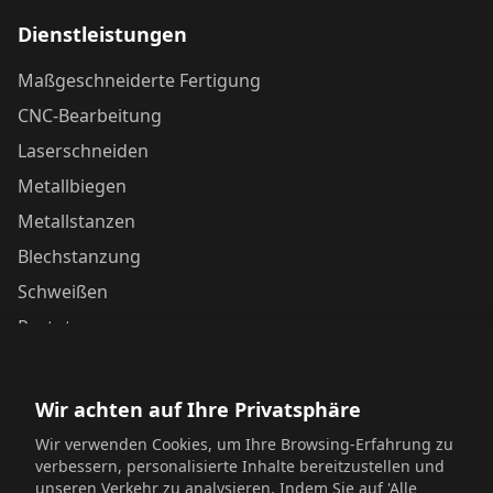
Dienstleistungen
Maßgeschneiderte Fertigung
CNC-Bearbeitung
Laserschneiden
Metallbiegen
Metallstanzen
Blechstanzung
Schweißen
Prototypen
Kontaktieren Sie uns
Wir achten auf Ihre Privatsphäre
Yunhai Industrial Park, Changping Town, Dongguan,
Wir verwenden Cookies, um Ihre Browsing-Erfahrung zu
Guangdong, China
verbessern, personalisierte Inhalte bereitzustellen und
unseren Verkehr zu analysieren. Indem Sie auf 'Alle