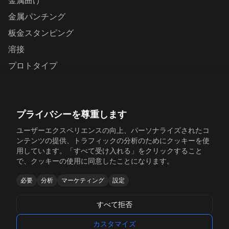
金属曲げ
金属パンチング
板金スタンピング
溶接
プロトタイプ
お問い合わせ
プライバシーを尊重します
Yunhai Industrial Park, Changping Town, Dongguan,
Guangdong, China
ユーザーエクスペリエンスの向上、パーソナライズされたコ
ンテンツの提供、トラフィックの分析のためにクッキーを使
+86 198 6518 5054
用しています。「すべて受け入れる」をクリックすること
で、クッキーの使用に同意したことになります。
sales@sinosheetmetal.com
必要
分析
マーケティング
設定
Mon-Fri: 8AM-6PM CST
すべて拒否
カスタマイズ