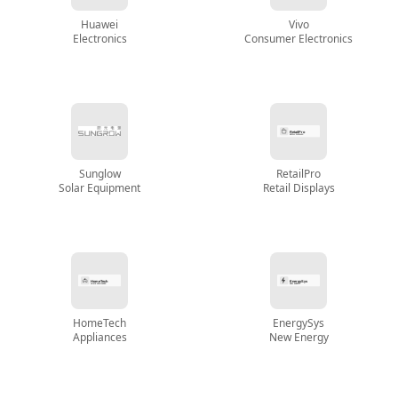
Huawei
Vivo
Electronics
Consumer Electronics
Sunglow
RetailPro
Solar Equipment
Retail Displays
HomeTech
EnergySys
Appliances
New Energy