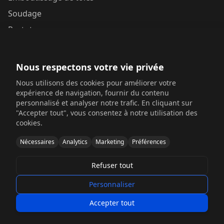
Soudage
Prototypes
Contactez-nous
Nous respectons votre vie privée
Yunhai Industrial Park, Changping Town, Dongguan,
Nous utilisons des cookies pour améliorer votre
Guangdong, China
expérience de navigation, fournir du contenu
personnalisé et analyser notre trafic. En cliquant sur
+86 198 6518 5054
"Accepter tout", vous consentez à notre utilisation des
cookies.
sales@sinosheetmetal.com
Nécessaires
Analytics
Marketing
Préférences
Mon-Fri: 8AM-6PM CST
Refuser tout
Personnaliser
© 2026 Fabex Manufacturing. Tous droits réservés.
Accepter tout
Politique de confidentialité