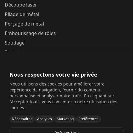
Découpe laser
Pliage de métal
Perçage de métal
Emboutissage de tôles
Soudage
Prototypes
Contactez-nous
Nous respectons votre vie privée
Yunhai Industrial Park, Changping Town, Dongguan,
Nous utilisons des cookies pour améliorer votre
Guangdong, China
expérience de navigation, fournir du contenu
personnalisé et analyser notre trafic. En cliquant sur
+86 198 6518 5054
"Accepter tout", vous consentez à notre utilisation des
cookies.
sales@sinosheetmetal.com
Nécessaires
Analytics
Marketing
Préférences
Mon-Fri: 8AM-6PM CST
Refuser tout