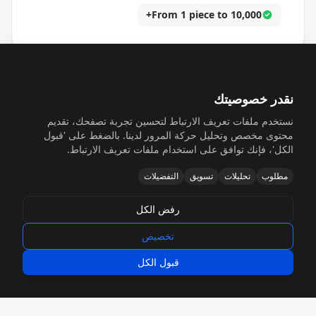
From 1 piece to 10,000+
نقدر خصوصيتك
نستخدم ملفات تعريف الارتباط لتحسين تجربة تصفحك، تقديم
محتوى مخصص وتحليل حركة المرور لدينا. بالضغط على 'قبول
الكل'، فإنك توافق على استخدام ملفات تعريف الارتباط.
تسليم سريع
مطلوب
تحليلات
تسويق
التفضيلات
توليد نماذج أولية في نفس اليوم وإنتاج سريع لتلبية
مواعيدك
رفض الكل
تخصيص
5-9 Day Prototypes
قبول الكل