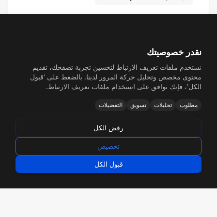
نقدر خصوصيتك
نستخدم ملفات تعريف الارتباط لتحسين تجربة تصفحك، تقديم
محتوى مخصص وتحليل حركة المرور لدينا. بالضغط على 'قبول
الكل'، فإنك توافق على استخدام ملفات تعريف الارتباط.
تسليم سريع
مطلوب
تحليلات
تسويق
التفضيلات
توليد نماذج أولية في نفس اليوم وإنتاج سريع لتلبية
رفض الكل
مواعيدك
تخصيص
5-9 Day Prototypes
قبول الكل