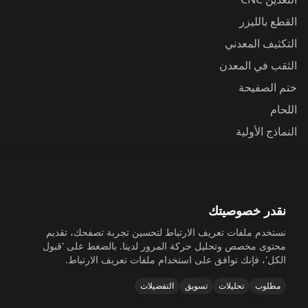
القطع بالليزر
التكثيف المعدني
الثقب في المعدن
ختم الصفيحة
اللحام
النماذج الأولية
اتصل بنا
Yunhai Industrial Park, Changping Town, Dongguan,
نقدر خصوصيتك
Guangdong, China
نستخدم ملفات تعريف الارتباط لتحسين تجربة تصفحك، تقديم
+86 198 6518 5054
محتوى مخصص وتحليل حركة المرور لدينا. بالضغط على 'قبول
الكل'، فإنك توافق على استخدام ملفات تعريف الارتباط.
sales@sinosheetmetal.com
مطلوب
تحليلات
تسويق
التفضيلات
Mon-Fri: 8AM-6PM CST